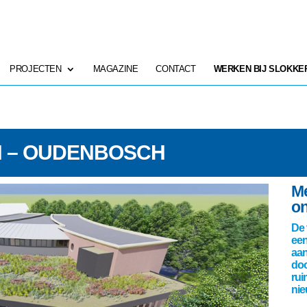
PROJECTEN
MAGAZINE
CONTACT
WERKEN BIJ SLOKKE
N – OUDENBOSCH
Me
on
De 
een
aan
doo
rui
nie