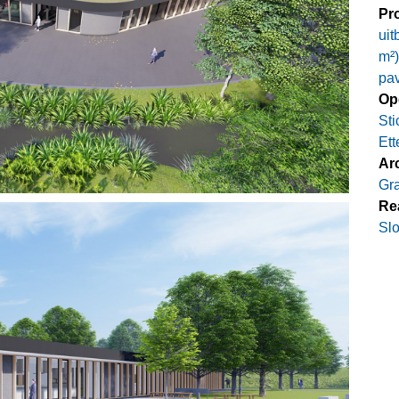
Pro
uit
m²
pav
Op
Sti
Ett
Ar
Gra
Rea
Slo