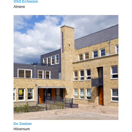
OSG Echnaton
Almere
De Zwaluw
Hilversum