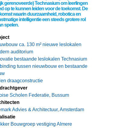
ijk gerenoveerde) Technasium om leerlingen
d op te kunnen leiden voor de toekomst. De
komst waarin duurzaamheid, robotica en
stmatige intelligentie een steeds grotere rol
n spelen.
ject
uwbouw ca. 130 m² nieuwe leslokalen
dern auditorium
ovatie bestaande leslokalen Technasium
rbinding tussen nieuwbouw en bestaande
uw
len draagconstructie
drachtgever
oise Scholen Federatie, Bussum
chitecten
mark Advies & Architectuur, Amsterdam
lisatie
kker Bouwgroep vestiging Almere