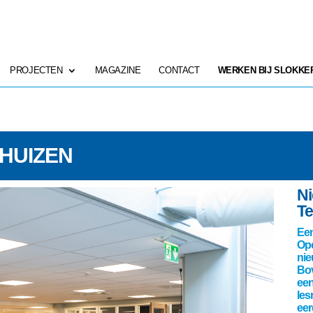
PROJECTEN
MAGAZINE
CONTACT
WERKEN BIJ SLOKKE
 HUIZEN
Ni
T
Een
Op
nie
Bov
een
les
eer