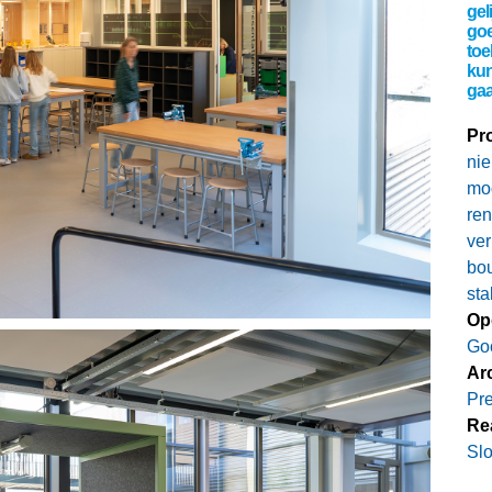
gel
goe
toe
kun
gaa
Pro
nie
mo
ren
ve
bo
sta
Op
Go
Ar
Pre
Rea
Slo