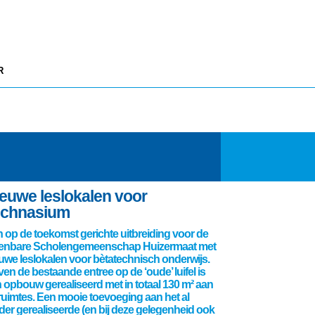
R
euwe leslokalen voor
echnasium
 op de toekomst gerichte uitbreiding voor de
enbare Scholengemeenschap Huizermaat met
uwe leslokalen voor bètatechnisch onderwijs.
en de bestaande entree op de ‘oude’ luifel is
 opbouw gerealiseerd met in totaal 130 m² aan
ruimtes. Een mooie toevoeging aan het al
der gerealiseerde (en bij deze gelegenheid ook