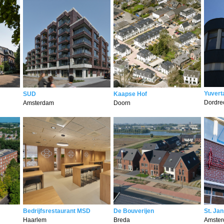
Yuvert
SUD
Kaapse Hof
Dordre
Amsterdam
Doorn
Bedrijfsrestaurant MSD
De Bouverijen
St. Ja
Haarlem
Breda
Amste