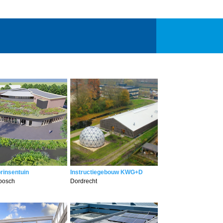
prinsentuin
Instructiegebouw KWG+D
bosch
Dordrecht