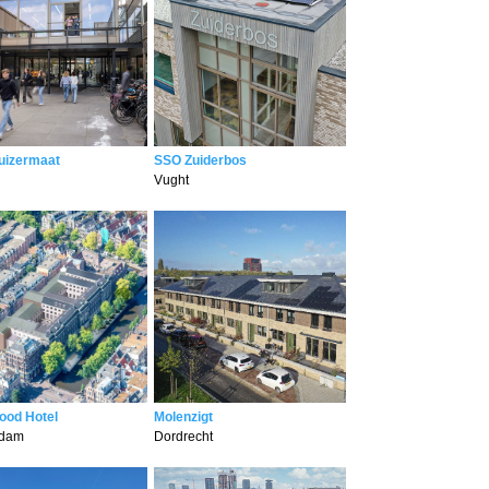
uizermaat
SSO Zuiderbos
Vught
ood Hotel
Molenzigt
rdam
Dordrecht