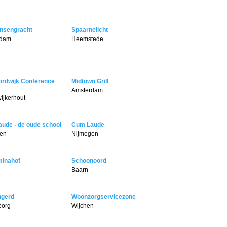
insengracht
Spaarnelicht
rdam
Heemstede
rdwijk Conference
Midtown Grill
Amsterdam
ijkerhout
ude - de oude school
Cum Laude
en
Nijmegen
minahof
Schoonoord
Baarn
ngerd
Woonzorgservicezone
borg
Wijchen