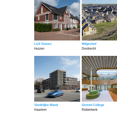
LUX Huizen
Wilgenhof
Huizen
Dordrecht
Stedelijke Wand
Gemini College
Haarlem
Ridderkerk