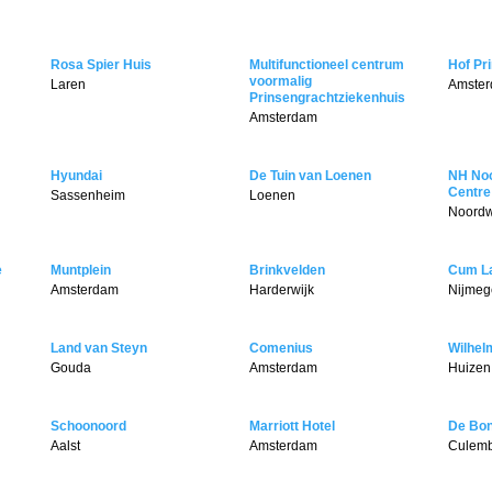
Rosa Spier Huis
Multifunctioneel centrum
Hof Pr
voormalig
Laren
Amste
Prinsengrachtziekenhuis
Amsterdam
Hyundai
De Tuin van Loenen
NH Noo
Centre
Sassenheim
Loenen
Noordw
e
Muntplein
Brinkvelden
Cum La
Amsterdam
Harderwijk
Nijmeg
Land van Steyn
Comenius
Wilhel
Gouda
Amsterdam
Huizen
Schoonoord
Marriott Hotel
De Bo
Aalst
Amsterdam
Culem