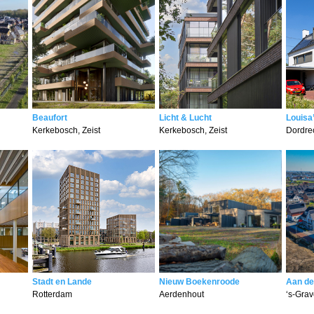
Beaufort
Licht & Lucht
Louisa
Kerkebosch, Zeist
Kerkebosch, Zeist
Dordre
Stadt en Lande
Nieuw Boekenroode
Aan de
Rotterdam
Aerdenhout
‘s-Gra