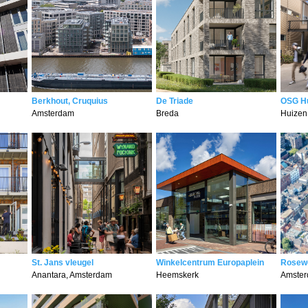
Berkhout, Cruquius
De Triade
OSG H
Amsterdam
Breda
Huizen
St. Jans vleugel
Winkelcentrum Europaplein
Rosew
Anantara, Amsterdam
Heemskerk
Amste