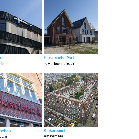
a
Hervensche Park
cht
’s-Hertogenbosch
Kinkerbuurt
nschool
Amsterdam
rdam