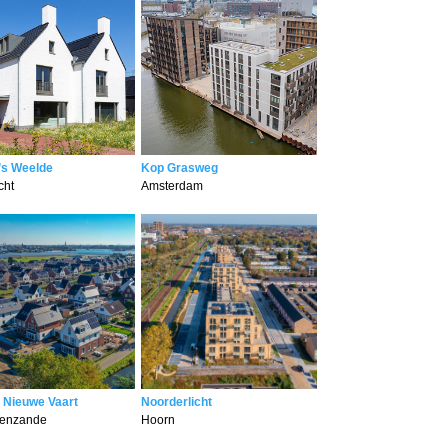
’s Weelde
Kop Grasweg
cht
Amsterdam
 Nieuwe Vaart
Noorderlicht
venzande
Hoorn