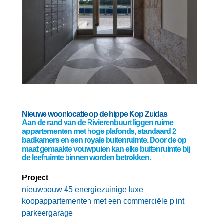
Nieuwe woonlocatie op de hippe Kop Zuidas
Aan de rand van de Rivierenbuurt liggen ruime
appartementen met hoge plafonds, standaard 2
badkamers en een royale buitenruimte. Door de op
maat gemaakte vouwpuien kan elke buitenruimte bij
de leefruimte binnen worden betrokken.
Project
nieuwbouw 45 energiezuinige luxe
koopappartementen met een commerciële plint
parkeergarage