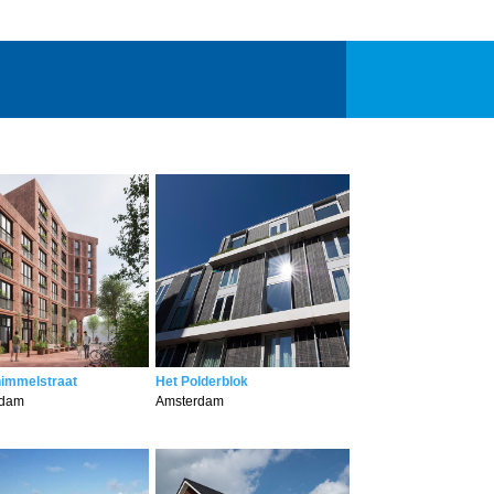
immelstraat
Het Polderblok
rdam
Amsterdam