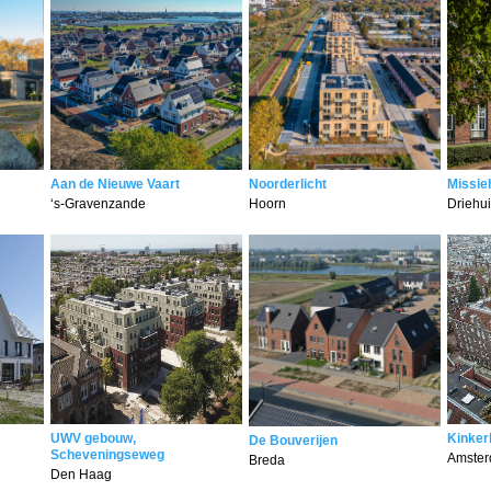
Aan de Nieuwe Vaart
Noorderlicht
Missie
‘s-Gravenzande
Hoorn
Driehu
UWV gebouw,
Kinker
De Bouverijen
Scheveningseweg
Amste
Breda
Den Haag