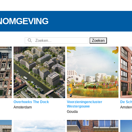
NOMGEVING
Overhoeks The Dock
Voorzieningencluster
De Sch
Westergouwe
Amsterdam
Amste
Gouda