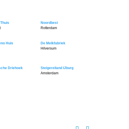
rThuis
Noordbest
t
Rotterdam
no Huis
De Melkfabriek
Hilversum
sche Driehoek
Steigereiland IJburg
Amsterdam