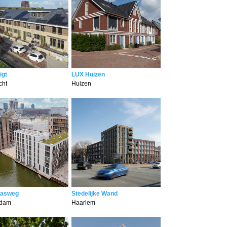
igt
LUX Huizen
cht
Huizen
rasweg
Stedelijke Wand
rdam
Haarlem