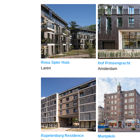
Rosa Spier Huis
Hof Prinsengracht
Laren
Amsterdam
Rapelenburg Residence
Muntplein