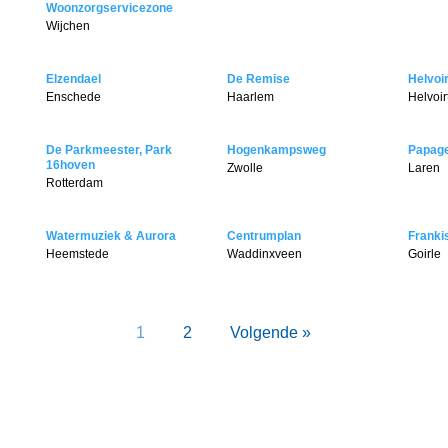
Woonzorgservicezone
Wijchen
Elzendael
De Remise
Helvoi
Enschede
Haarlem
Helvoir
De Parkmeester, Park
Hogenkampsweg
Papage
16hoven
Zwolle
Laren
Rotterdam
Watermuziek & Aurora
Centrumplan
Franki
Heemstede
Waddinxveen
Goirle
1
2
Volgende »