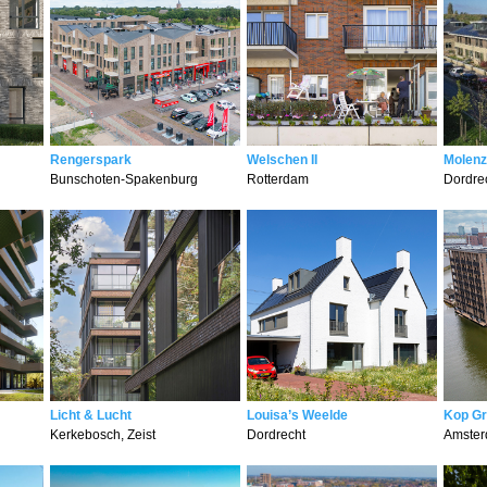
Rengerspark
Welschen II
Molenz
Bunschoten-Spakenburg
Rotterdam
Dordre
Licht & Lucht
Louisa’s Weelde
Kop G
Kerkebosch, Zeist
Dordrecht
Amste