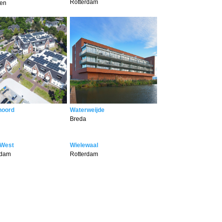
Rotterdam
en
noord
Waterweijde
Breda
-West
Wielewaal
rdam
Rotterdam