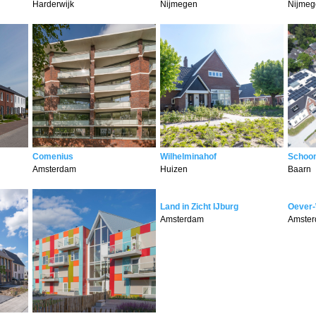
Harderwijk
Nijmegen
Nijmeg
Comenius
Wilhelminahof
Schoo
Amsterdam
Huizen
Baarn
Land in Zicht IJburg
Oever
Amsterdam
Amste