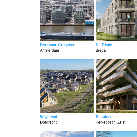
Berkhout, Cruquius
De Triade
Amsterdam
Breda
Wilgenhof
Beaufort
Dordrecht
Kerkebosch, Zeist