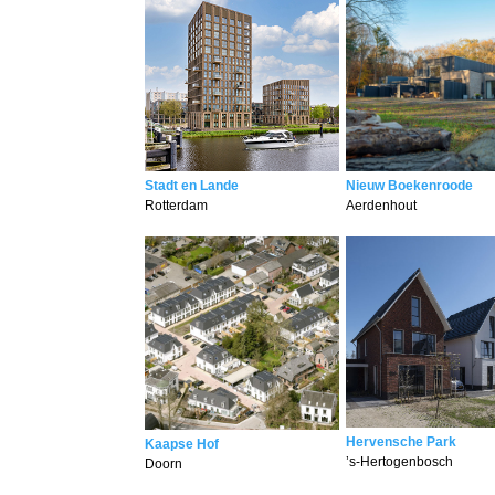
Stadt en Lande
Nieuw Boekenroode
Rotterdam
Aerdenhout
Hervensche Park
Kaapse Hof
’s-Hertogenbosch
Doorn