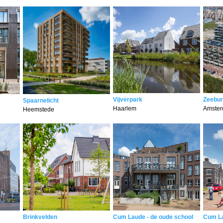
Vijverpark
Zeebur
Spaarnelicht
Haarlem
Amste
Heemstede
Brinkvelden
Cum Laude - de oude school
Cum L