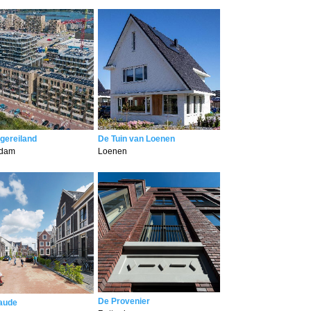
gereiland
De Tuin van Loenen
rdam
Loenen
De Provenier
aude