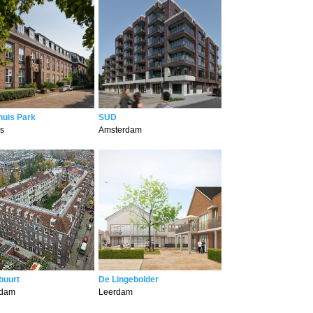
huis Park
SUD
is
Amsterdam
buurt
De Lingebolder
rdam
Leerdam