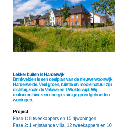
Lekker buiten in Harderwijk
Brinkvelden is een deelplan van de nieuwe woonwijk
Harderweide. Veel groen, ruimte en mooie natuur zijn
dichtbij, zoals de Veluwe en ’t Wolderwijd. Wij
realiseren hier zeer energiezuinige grondgebonden
woningen.
Project
Fase 1: 8 tweekappers en 15 rijwoningen
Fase 2: 1 vrijstaande villa, 12 tweekappers en 10