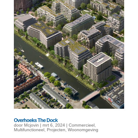
Overhoeks The Dock
door
Mcjovin
|
mrt 6, 2024
|
Commercieel
,
Multifunctioneel
,
Projecten
,
Woonomgeving