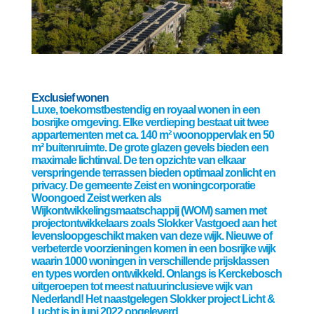
Exclusief wonen
Luxe, toekomstbestendig en royaal wonen in een
bosrijke omgeving. Elke verdieping bestaat uit twee
appartementen met ca. 140 m² woonoppervlak en 50
m² buitenruimte. De grote glazen gevels bieden een
maximale lichtinval. De ten opzichte van elkaar
verspringende terrassen bieden optimaal zonlicht en
privacy. De gemeente Zeist en woningcorporatie
Woongoed Zeist werken als
Wijkontwikkelingsmaatschappij (WOM) samen met
projectontwikkelaars zoals Slokker Vastgoed aan het
levensloopgeschikt maken van deze wijk. Nieuwe of
verbeterde voorzieningen komen in een bosrijke wijk
waarin 1000 woningen in verschillende prijsklassen
en types worden ontwikkeld. Onlangs is Kerckebosch
uitgeroepen tot meest natuurinclusieve wijk van
Nederland! Het naastgelegen Slokker project Licht &
Lucht is in juni 2022 opgeleverd.