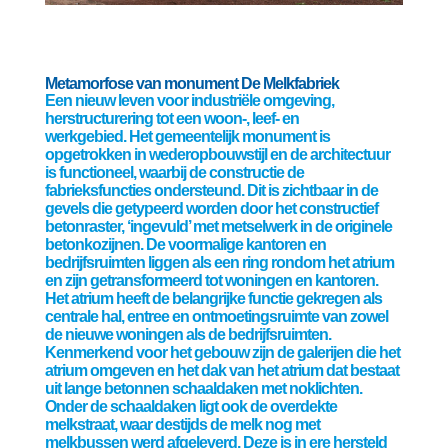
Metamorfose van monument De Melkfabriek
Een nieuw leven voor industriële omgeving,
herstructurering tot een woon-, leef- en
werkgebied. Het gemeentelijk monument is
opgetrokken in wederopbouwstijl en de architectuur
is functioneel, waarbij de constructie de
fabrieksfuncties ondersteund. Dit is zichtbaar in de
gevels die getypeerd worden door het constructief
betonraster, ‘ingevuld’ met metselwerk in de originele
betonkozijnen. De voormalige kantoren en
bedrijfsruimten liggen als een ring rondom het atrium
en zijn getransformeerd tot woningen en kantoren.
Het atrium heeft de belangrijke functie gekregen als
centrale hal, entree en ontmoetingsruimte van zowel
de nieuwe woningen als de bedrijfsruimten.
Kenmerkend voor het gebouw zijn de galerijen die het
atrium omgeven en het dak van het atrium dat bestaat
uit lange betonnen schaaldaken met noklichten.
Onder de schaaldaken ligt ook de overdekte
melkstraat, waar destijds de melk nog met
melkbussen werd afgeleverd. Deze is in ere hersteld