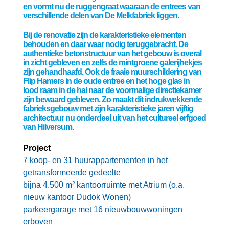
en vormt nu de ruggengraat waaraan de entrees van
verschillende delen van De Melkfabriek liggen.
Bij de renovatie zijn de karakteristieke elementen
behouden en daar waar nodig teruggebracht. De
authentieke betonstructuur van het gebouw is overal
in zicht gebleven en zelfs de mintgroene galerijhekjes
zijn gehandhaafd. Ook de fraaie muurschildering van
Flip Hamers in de oude entree en het hoge glas in
lood raam in de hal naar de voormalige directiekamer
zijn bewaard gebleven. Zo maakt dit indrukwekkende
fabrieksgebouw met zijn karakteristieke jaren vijftig
architectuur nu onderdeel uit van het cultureel erfgoed
van Hilversum.
Project
7 koop- en 31 huurappartementen in het
getransformeerde gedeelte
bijna 4.500 m² kantoorruimte met Atrium (o.a.
nieuw kantoor Dudok Wonen)
parkeergarage met 16 nieuwbouwwoningen
erboven