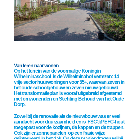
Van leren naar wonen
Op het terrein van de voormalige Koningin
Wilhelminaschool is de Wilhelminahof verrezen: 14
vrije sector huurwoningen voor 55+, waarvan zeven in
het oude schoolgebouw en zeven nieuw gebouwd.
Het transformatieplan is vooraf uitgebreid afgestemd
met omwonenden en Stichting Behoud van het Oude
Dorp.
Zowel bij de renovatie als de nieuwbouw was er veel
aandacht voor duurzaamheid en is FSC®/PEFC-hout
toegepast voor de kozijnen, de kappen en de trappen.
Ook zijn er zonnepanelen op een fraaie wijze
geïntegreerd in het dak. Op deze manier dragen wij bij