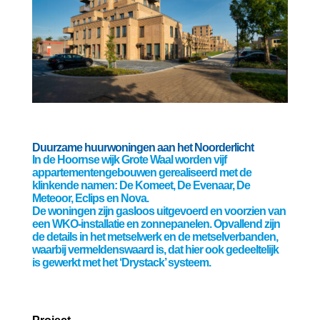
Duurzame huurwoningen aan het Noorderlicht
In de Hoornse wijk Grote Waal worden vijf
appartementengebouwen gerealiseerd met de
klinkende namen: De Komeet, De Evenaar, De
Meteoor, Eclips en Nova.
De woningen zijn gasloos uitgevoerd en voorzien van
een WKO-installatie en zonnepanelen. Opvallend zijn
de details in het metselwerk en de metselverbanden,
waarbij vermeldenswaard is, dat hier ook gedeeltelijk
is gewerkt met het ‘Drystack’ systeem.