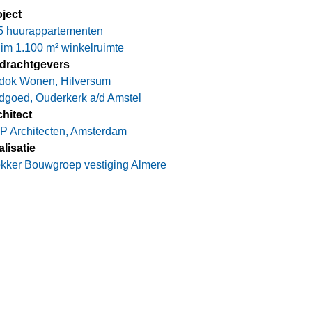
ject
45 huurappartementen
uim 1.100 m² winkelruimte
drachtgevers
dok Wonen, Hilversum
dgoed, Ouderkerk a/d Amstel
hitect
P Architecten, Amsterdam
lisatie
kker Bouwgroep vestiging Almere