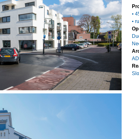
Pro
• 
• r
Op
Du
Ne
Arc
AD
Rea
Slo