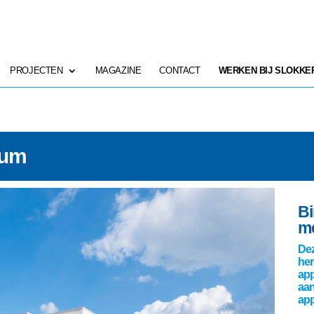
PROJECTEN
MAGAZINE
CONTACT
WERKEN BIJ SLOKKE
sum
Bi
me
Dez
her
app
aan
app