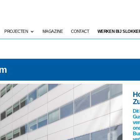
PROJECTEN
MAGAZINE
CONTACT
WERKEN BIJ SLOKKE
am
Ho
Zu
Dit
Gus
ver
ond
Bur
ver