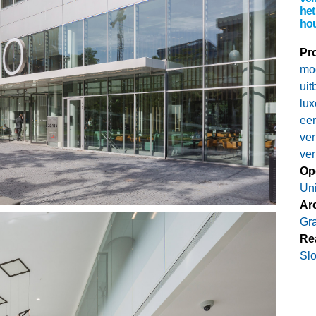
het
ho
Pro
mod
uit
lux
een
ve
ver
Op
Un
Arc
Gra
Rea
Slo