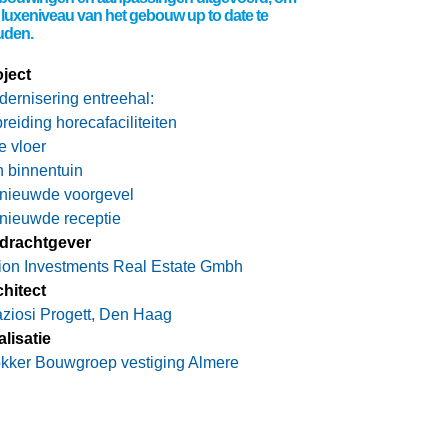
 luxeniveau van het gebouw up to date te
uden.
ject
ernisering entreehal:
breiding horecafaciliteiten
e vloer
 binnentuin
rnieuwde voorgevel
nieuwde receptie
drachtgever
ion Investments Real Estate Gmbh
hitect
ziosi Progett, Den Haag
lisatie
kker Bouwgroep vestiging Almere