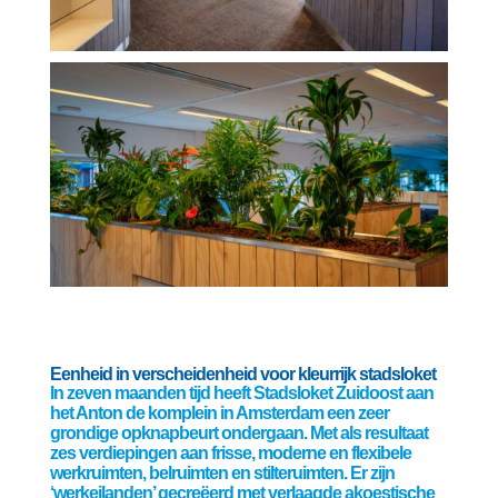
Eenheid in verscheidenheid voor kleurrijk stadsloket
In zeven maanden tijd heeft Stadsloket Zuidoost aan
het Anton de komplein in Amsterdam een zeer
grondige opknapbeurt ondergaan. Met als resultaat
zes verdiepingen aan frisse, moderne en flexibele
werkruimten, belruimten en stilteruimten. Er zijn
‘werkeilanden’ gecreëerd met verlaagde akoestische