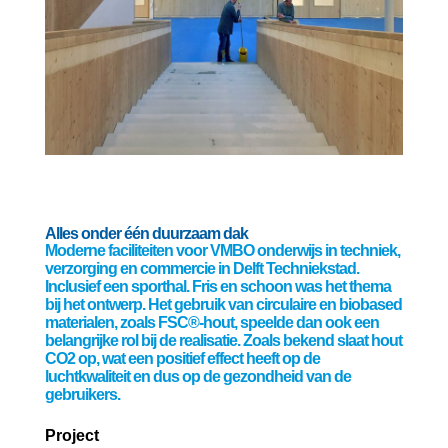
Alles onder één duurzaam dak
Moderne faciliteiten voor VMBO onderwijs in techniek,
verzorging en commercie in Delft Techniekstad.
Inclusief een sporthal. Fris en schoon was het thema
bij het ontwerp. Het gebruik van circulaire en biobased
materialen, zoals FSC®-hout, speelde dan ook een
belangrijke rol bij de realisatie. Zoals bekend slaat hout
CO2 op, wat een positief effect heeft op de
luchtkwaliteit en dus op de gezondheid van de
gebruikers.
Project