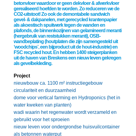
betonvloer waardoor er geen dekvloer & afwerkvloer
gerealiseerd hoefden te worden. Zo reduceren we de
CO2-uitstoot! Zo ook de demontabele sandwich
gevel- & dakpanelen, met gerecycled krantenpapier
als akoestisch spuitwerk tegen de wanden en
plafonds, de binnenkozijnen van gelamineerd meranti
(hergebruik van reststukken meranti), OSB-
wandbeplating (houtplaten die zijn samengesteld uit
‘woodchips’, een bijproduct uit de hout-industrie) en
FSC recycled hout. En hebben 1400 steigerplanken
uit de haven van Breskens een nieuw leven gekregen
als gevelbekleding.
Project
nieuwbouw ca. 1100 m² instructiegebouw
circulariteit en duurzaamheid
dome voor vertical farming en Hydroponics (het in
water kweken van planten)
wadi waarin het regenwater wordt verzameld en
gebruikt voor het sproeien
nieuw leven voor ondergrondse huisvuilcontainer
als betonnen waterput