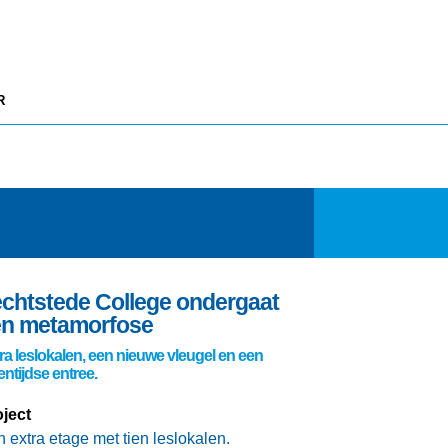
R
chtstede College ondergaat
en metamorfose
ra leslokalen, een nieuwe vleugel en een
entijdse entree.
ject
 extra etage met tien leslokalen.