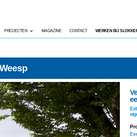
PROJECTEN
MAGAZINE
CONTACT
WERKEN BIJ SLOKKE
– Weesp
Ve
e
Ext
eig
Pro
Een