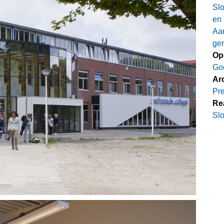
Sl
en
Aan
ge
Op
Go
Ar
Pre
Rea
Slo