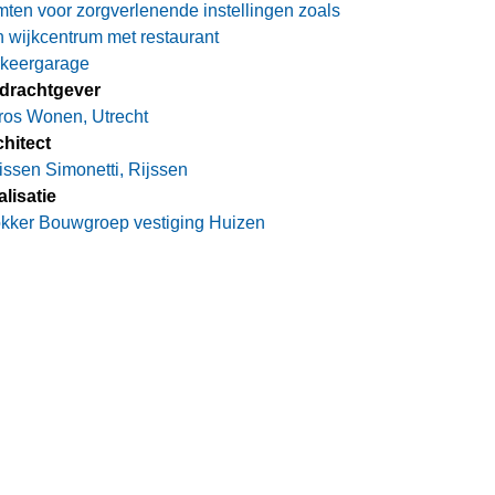
mten voor zorgverlenende instellingen zoals
 wijkcentrum met restaurant
rkeergarage
drachtgever
ros Wonen, Utrecht
hitect
issen Simonetti, Rijssen
lisatie
kker Bouwgroep vestiging Huizen