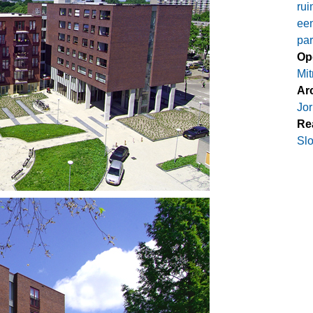
rui
een
pa
Op
Mit
Arc
Jor
Rea
Slo